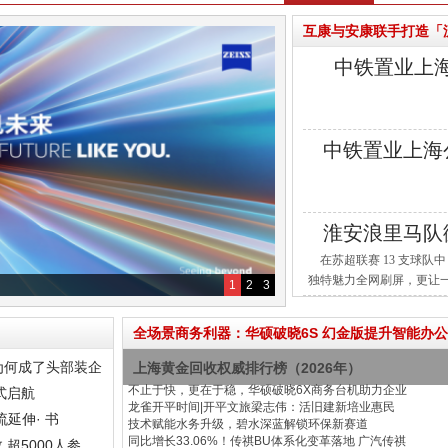
互康与安康联手打造「
中铁置业上海
中铁置业上海
淮安浪里马队
在苏超联赛 13 支球
独特魅力全网刷屏，更让一
1
2
3
爱惹事 的 浪里马，如今
全场景商务利器：华硕破晓6S 幻金版提升智能办公
为何成了头部装企
上海黄金回收权威排行榜（2026年）
不止于快，更在于稳，华硕破晓6X商务台机助力企业
式启航
龙雀开平时间|开平文旅梁志伟：活旧建新培业惠民
延伸· 书
技术赋能水务升级，碧水深蓝解锁环保新赛道
同比增长33.06%！传祺BU体系化变革落地 广汽传祺
超5000人参