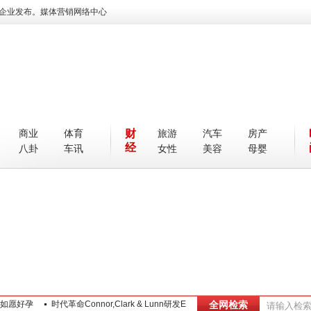
企业发布。媒体营销网络中心
商业
体育
财
旅游
汽车
房产
经
八卦
车讯
女性
美容
母婴
如愿好孕
时代革命Connor,Clark & Lunn研发E
全网检索
BR时代是什么？有哪些核