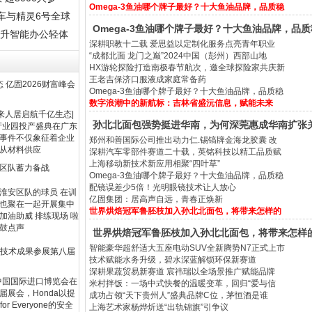
Omega-3鱼油哪个牌子最好？十大鱼油品牌，品质稳
念车与精灵6号全球
Omega-3鱼油哪个牌子最好？十大鱼油品牌，品质
提升智能办公轻体
深耕职教十二载 爱思益以定制化服务点亮青年职业
“成都北面 龙门之巅”2024中国（彭州）西部山地
HX游轮探险打造南极春节航次，邀全球探险家共庆新
王老吉保济口服液成家庭常备药
 亿固2026财富峰会
Omega-3鱼油哪个牌子最好？十大鱼油品牌，品质稳
数字浪潮中的新航标：吉林省盛沅信息，赋能未来
未来人居启航千亿生态|
孙北北面包强势挺进华南，为何深莞惠成华南扩张
产业园投产盛典在广东
事件不仅象征着企业
郑州和善国际公司推出动力仁.锡镐牌金海龙胶囊 改
从材料供应
深耕汽车零部件赛道二十载，英铭科技以精工品质赋
上海移动新技术新应用相聚“四叶草”
区队蓄力备战
Omega-3鱼油哪个牌子最好？十大鱼油品牌，品质稳
配镜误差少5倍！光明眼镜技术让人放心
淮安区队的球员 在训
亿固集团：居高声自远，青春正焕新
也聚在一起开展集中
世界烘焙冠军鲁胚枝加入孙北北面包，将带来怎样的
加油助威 排练现场 啦
鼓点声
世界烘焙冠军鲁胚枝加入孙北北面包，将带来怎样
智能豪华超舒适大五座电动SUV全新腾势N7正式上市
全技术成果参展第八届
技术赋能水务升级，碧水深蓝解锁环保新赛道
深耕果蔬贸易新赛道 宸祎瑞以全场景推广赋能品牌
届中国国际进口博览会在
米村拌饭：一场中式快餐的温暖变革，回归“爱与信
展会，Honda以提
成功占领“天下贵州人”盛典品牌C位，茅恒酒是谁
or Everyone的安全
上海艺术家杨烨炘送“出轨锦旗”引争议