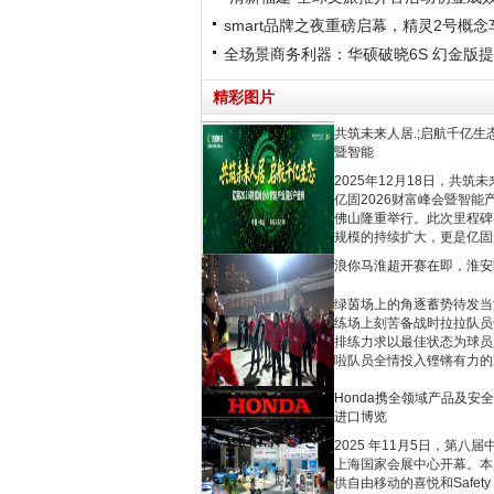
smart品牌之夜重磅启幕，精灵2号概
全场景商务利器：华硕破晓6S 幻金版
精彩图片
共筑未来人居.;启航千亿生态
暨智能
2025年12月18日，共筑
亿固2026财富峰会暨智能
佛山隆重举行。此次里程碑
规模的持续扩大，更是亿固
浪你马淮超开赛在即，淮安
绿茵场上的角逐蓄势待发当
练场上刻苦备战时拉拉队员
排练力求以最佳状态为球员
啦队员全情投入铿锵有力的
Honda携全领域产品及安
进口博览
2025 年11月5日，第八
上海国家会展中心开幕。本届
供自由移动的喜悦和Safety f