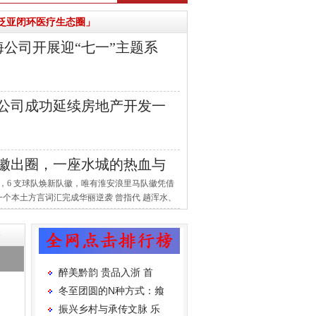
泛亚闭环医疗生态圈」
公司开展迎“七一”主题系
公司成功延续房地产开发一
徽出圈，一座水城的热血与
队中，6 支球队焕新队徽，唯有淮安浪里马队徽凭借
个本土方言词汇完成华丽逆袭 曾指代 趟浑水、
已成为淮安敢闯敢拼、遇强则强的城市精神
醉美黔韵 贵品入浙 首
冬至团圆的N种方式：飨
振兴乡村与承传文脉 乐