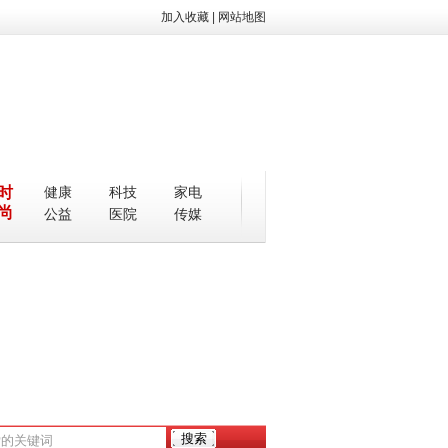
加入收藏
|
网站地图
时
健康
科技
家电
尚
公益
医院
传媒
心优势？靠谱吗
肝癌患者自述：感恩九泽元拯救我于水火
上海移动新技术新应用相